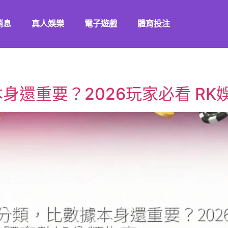
消息
真人娛樂
電子遊戲
體育投注
身還重要？2026玩家必看 RK