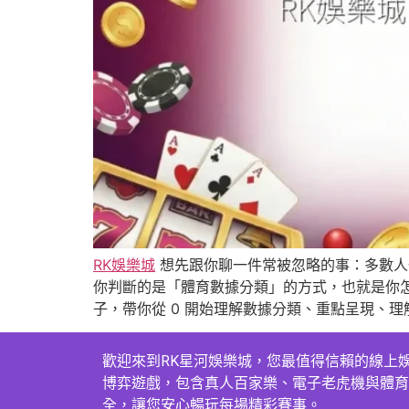
RK娛樂城
想先跟你聊一件常被忽略的事：多數人
你判斷的是「體育數據分類」的方式，也就是你
子，帶你從 0 開始理解數據分類、重點呈現、
歡迎來到RK星河娛樂城，您最值得信賴的線上
博弈遊戲，包含真人百家樂、電子老虎機與體育
全，讓您安心暢玩每場精彩賽事。