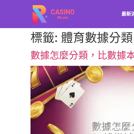
最新
標籤:
體育數據分類
數據怎麼分類，比數據本