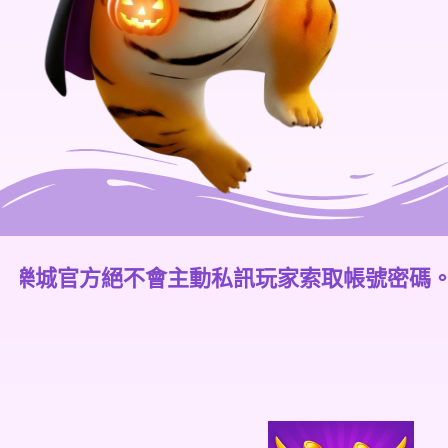
絕不會主動私訊玩家索取帳號密碼。 若懷疑遭