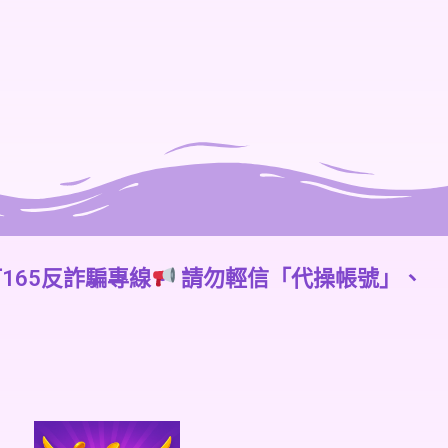
騙專線。
請勿輕信「代操帳號」、「穩賺投資群