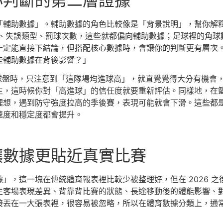
心判斷的第二層證據
「輔助數據」。輔助數據的角色比較像是「背景說明」，幫你解
分、失誤類型、罰球次數，這些就都偏向輔助數據；足球裡的角
一定能直接下結論，但搭配核心數據時，會讓你的判斷更有層次
些輔助數據在背後影響？」
足球盤時，只注意到「這隊場均進球高」，就直覺覺得大分有機會
生，這時候你對「高進球」的信任度就要重新評估。同樣地，在
理想，遇到防守強度拉高的季後賽，表現可能就會下滑。這些都
速度和穩定度都會提升。
讓數據更貼近真實比賽
」，這一塊在傳統體育報表裡比較少被整理好，但在 2026 
主客場表現差異、背靠背比賽的狀態、長途移動後的體能影響、
接丟在一大張表裡，很容易被忽略，所以在體育數據分類上，通