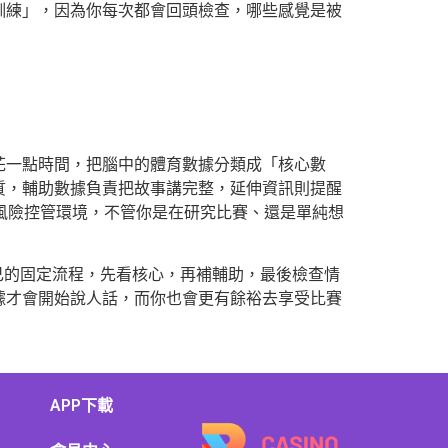
訓練」，因為你每次都會回頭檢查，哪些感覺是被
花一點時間，把腦中的體育數據分類成「核心數
質，輔助數據負責把故事講完整，延伸資訊則提醒
與風險控管環境，不管你是在研究比賽、還是單純想
己的固定流程，先看核心，再補輔助，最後檢查情
據才會開始說人話，而你也會更有餘裕去享受比賽
APP下載