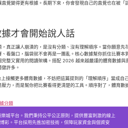
讓直覺變得更有根據。長期下來，你會發現自己的直覺也在被「
數據才會開始說人話
題，真正讓人崩潰的，是沒有分類、沒有理解順序。當你願意先
賽、看盤口，腦袋就不會再是一團亂。核心數據幫你抓住比賽本
完整又實用的閱讀架構。搭配 2026 越來越嚴謹的體育數據
穩健許多。
上接觸更多體育數據，不妨把這篇提到的「理解順序」當成自
是壓力，而是幫你把比賽看得更清楚的工具。順序對了，體育數
據分類
娛樂城平台。我們秉持公平公正原則，提供豐富刺激的線上
博彩。平台採用先進加密技術，保障玩家資金與個資安