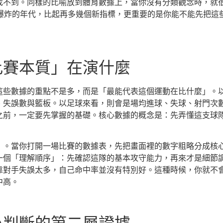
找不到。同樣的比喻放到體育數據上，當你沒有分類觀念時，就
數據爆炸的年代，比起再多幾個新指標，更重要的是你能不能先把
比賽本質」在演什麼
這些數據的重點不是多，而是「最能代表這個運動在比什麼」。
、失誤數與籃板。以足球來看，則會是場均進球、失球、射門次
之前，一定要先掌握的基礎。核心數據的概念是：先弄懂這支球
」。當你打開一場比賽的數據表，先把畫面裡的數字粗略分成核
一個「理解順序」：先確認這隊的基本攻守能力，再來才是細節
靠對手失誤太多，自己命中率並沒有特別好。這種時候，你就不
中高。