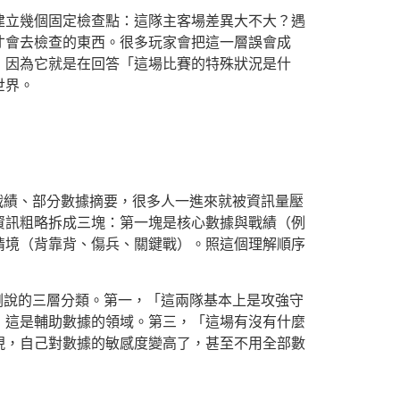
建立幾個固定檢查點：這隊主客場差異大不大？遇
才會去檢查的東西。很多玩家會把這一層誤會成
，因為它就是在回答「這場比賽的特殊狀況是什
世界。
戰績、部分數據摘要，很多人一進來就被資訊量壓
資訊粗略拆成三塊：第一塊是核心數據與戰績（例
情境（背靠背、傷兵、關鍵戰）。照這個理解順序
剛說的三層分類。第一，「這兩隊基本上是攻強守
」這是輔助數據的領域。第三，「這場有沒有什麼
現，自己對數據的敏感度變高了，甚至不用全部數