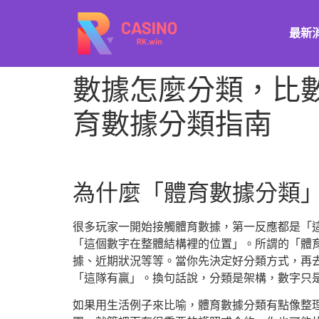
最新
數據怎麼分類，比數
育數據分類指南
為什麼「體育數據分類
很多玩家一開始接觸體育數據，第一反應都是「
「這個數字在整體結構裡的位置」。所謂的「體
據、近期狀況等等。當你先決定好分類方式，再
「這隊有贏」。換句話說，分類是架構，數字只
如果用生活例子來比喻，體育數據分類有點像整