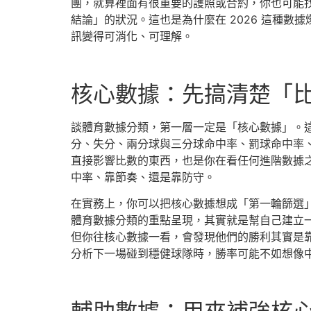
團，就算裡面有很重要的護照或合約，你也可能
結論」的狀況。這也是為什麼在 2026 這種
訊變得可消化、可理解。
核心數據：先搞清楚「
談體育數據分類，第一層一定是「核心數據」。
分、失分、兩分球與三分球命中率、罰球命中率
直接影響比數的東西，也是你在看任何進階數據
中率、靠節奏、還是靠防守。
在實務上，你可以把核心數據想成「第一輪篩選
體育數據分類的重點呈現，其實就是幫自己建立
但你往核心數據一看，會發現他們的勝利其實是
分析下一場碰到穩健球隊時，勝率可能不如想像