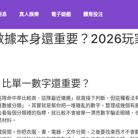
消息
真人娛樂
電子遊戲
體育投注
據本身還重要？2026玩家
」比單一數字還重要？
這隊命中率比較高、這隊最近連勝」就直接下判斷，但這種看法
育數據分類」，其實就是幫你把一堆雜亂的數字，整理成幾個有
去看每個分類裡的指標，就比較不會被單一漂亮數字騙走眼睛，
是材料。
理房間。你把衣服、書、電器、文件分開，之後要找東西才不會