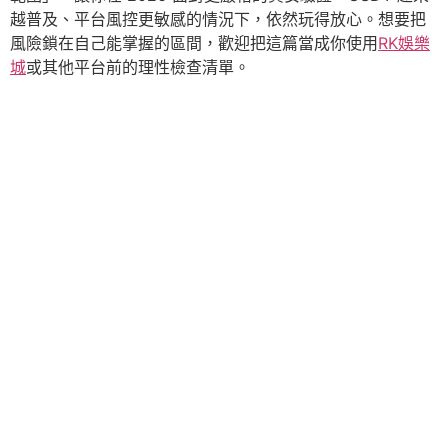
越普及、平台風控更敏感的情況下，依然玩得放心。想要把
風險鎖在自己能掌握的區間，歡迎把這篇當成你使用
RK娛樂
城
或其他平台前的理性檢查清單。