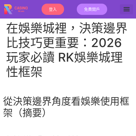
登入
免費開戶
在娛樂城裡，決策邊界
比技巧更重要：2026
玩家必讀 RK娛樂城理
性框架
從決策邊界角度看娛樂使用框
架（摘要）