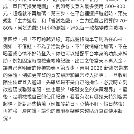
成「單日可接受範圍」，例如每次登入最多使用 500–800
元，超過就不再加碼。第三步，在平台裡選擇遊戲時，預先
規劃「主力遊戲」和「嘗試遊戲」，主力遊戲占預算的 70–
80%，嘗試遊戲只用小額測試，避免每一款都變成主戰場。
第四步，把「不可跨越界線」寫成幾條簡單守則貼在心裡，
例如：不借錢、不為了活動多存、不半夜情緒化加碼、不在
喝酒或心情不好時登入。你也可以搭配平台本身的功能來輔
助，例如固定時間檢查帳務紀錄、出金之後當天不再入金，
讓自己有明確的停損節奏。第五步，善用 2026 新趨勢帶來
的保護，例如更完整的資安驗證和異常登入提醒：一旦收到
陌生裝置登入通知，先確認是不是自己的操作，必要時立刻
改密碼或聯繫客服，這也屬於「帳號安全的決策邊界」。最
後，定期檢視自己的使用紀錄，看看有沒有哪幾天特別容易
超標，針對那些情境（例如發薪日、心情不好、假日熬夜）
再補強一層防護，讓你的風險框架越來越貼近真實使用狀
況。