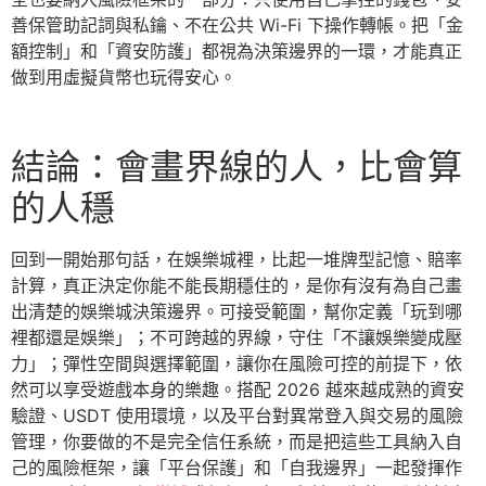
善保管助記詞與私鑰、不在公共 Wi-Fi 下操作轉帳。把「金
額控制」和「資安防護」都視為決策邊界的一環，才能真正
做到用虛擬貨幣也玩得安心。
結論：會畫界線的人，比會算
的人穩
回到一開始那句話，在娛樂城裡，比起一堆牌型記憶、賠率
計算，真正決定你能不能長期穩住的，是你有沒有為自己畫
出清楚的娛樂城決策邊界。可接受範圍，幫你定義「玩到哪
裡都還是娛樂」；不可跨越的界線，守住「不讓娛樂變成壓
力」；彈性空間與選擇範圍，讓你在風險可控的前提下，依
然可以享受遊戲本身的樂趣。搭配 2026 越來越成熟的資安
驗證、USDT 使用環境，以及平台對異常登入與交易的風險
管理，你要做的不是完全信任系統，而是把這些工具納入自
己的風險框架，讓「平台保護」和「自我邊界」一起發揮作