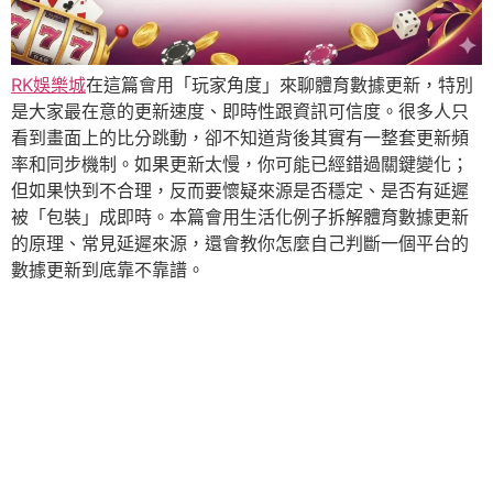
RK娛樂城
在這篇會用「玩家角度」來聊體育數據更新，特別
是大家最在意的更新速度、即時性跟資訊可信度。很多人只
看到畫面上的比分跳動，卻不知道背後其實有一整套更新頻
率和同步機制。如果更新太慢，你可能已經錯過關鍵變化；
但如果快到不合理，反而要懷疑來源是否穩定、是否有延遲
被「包裝」成即時。本篇會用生活化例子拆解體育數據更新
的原理、常見延遲來源，還會教你怎麼自己判斷一個平台的
數據更新到底靠不靠譜。