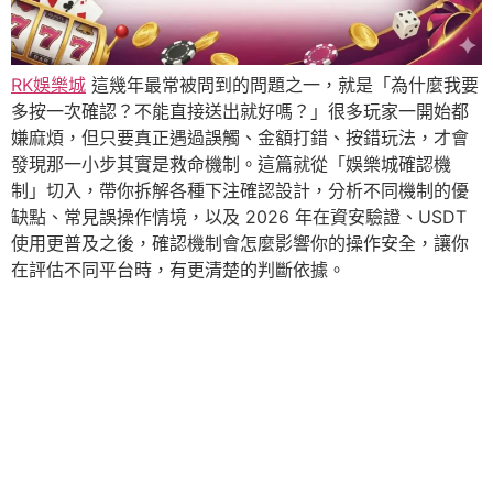
RK娛樂城
這幾年最常被問到的問題之一，就是「為什麼我要
多按一次確認？不能直接送出就好嗎？」很多玩家一開始都
嫌麻煩，但只要真正遇過誤觸、金額打錯、按錯玩法，才會
發現那一小步其實是救命機制。這篇就從「娛樂城確認機
制」切入，帶你拆解各種下注確認設計，分析不同機制的優
缺點、常見誤操作情境，以及 2026 年在資安驗證、USDT
使用更普及之後，確認機制會怎麼影響你的操作安全，讓你
在評估不同平台時，有更清楚的判斷依據。