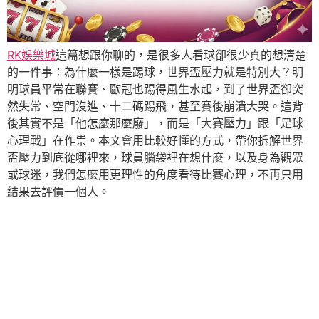
RK娛樂城
這篇想跟你聊的，是很多人看球卻很少真的想清楚
的一件事：為什麼一樣是踢球，世界盃壓力就是特別大？明
明球員平常在聯賽、歐冠也踢得風生水起，到了世界盃卻突
然失常、空門沒進、十二碼踢飛，甚至賽後崩潰大哭。這背
後其實不是「他怎麼那麼廢」，而是「大賽壓力」跟「足球
心理戰」在作祟。本文會用比較好懂的方式，帶你拆解世界
盃壓力到底從哪裡來，球員腦袋裡在想什麼，以及身為觀眾
或球迷，我們怎麼用更理性的角度看待比賽心理，不再只用
結果去評價一個人。