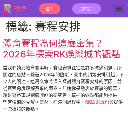
登入
免費開戶
標籤:
賽程安排
體育賽程為何這麼密集？
2026年探索RK娛樂城的觀點
當我們談到體育賽事時，賽程安排往往是許多球迷和選手所
關注的焦點。隨著2026年的臨近，賽事的頻繁安排引起了不
少人的關注。這篇文章將深入探討體育賽程安排的原因，並
從賽程角度理解賽事的節奏。無論你是熱衷於賽事的觀眾，
還是對賽事規劃感興趣的研究者，這裡的觀點都能夠提供一
些有價值的見解。當然，在這個過程中，
RK娛樂城
也會提供
一些獨特的觀點。