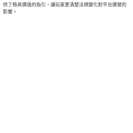
供了極具價值的指引，讓玩家更清楚法規變化對平台運營的
影響。