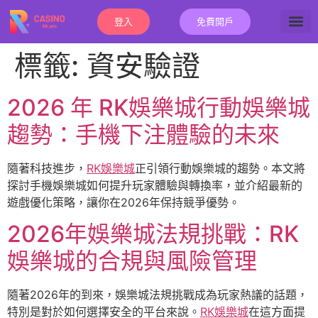
登入
免費開戶
標籤:
資安驗證
2026 年 RK娛樂城行動娛樂城
趨勢：手機下注體驗的未來
隨著科技進步，
RK娛樂城
正引領行動娛樂城的趨勢。本文將
探討手機娛樂城如何提升玩家體驗與轉換率，並介紹最新的
遊戲優化策略，讓你在2026年保持競爭優勢。
2026年娛樂城法規挑戰：RK
娛樂城的合規與風險管理
隨著2026年的到來，娛樂城法規挑戰成為玩家熱議的話題，
特別是對於如何選擇安全的平台來說。
RK娛樂城
在這方面提