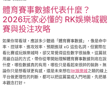
體育賽事數據代表什麼？
2026玩家必懂的 RK娛樂城觀
賽與投注攻略
如果你常看球，應該多少聽過「體育賽事數據」，像是命中
率、控球率、進攻效率、預期進球 xG 這些名詞，但實際在
看比賽或玩娛樂城時，卻又常覺得這些數字很抽象。這篇就
用最白話的方式，帶你從零開始理解體育賽事數據到底在說
什麼，哪些數據真的有用，哪些只是看起來很帥的裝飾。無
論你只是想看球更有感，還是未來想在
RK娛樂城
之類的線上
平台做更理性的判斷，都可以把這篇當成入門地圖，先把基
本觀念打好。