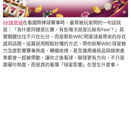
RK娛樂城
在看國際棒球賽事時，最常被玩家問的一句話就
是：「為什麼同樣是比賽，有些場次就是比較有Feel？」其
實關鍵往往不只在比分，而是那些WBC明星球員帶來的存在
感與話題。這篇就用輕鬆好懂的方式，帶你拆解WBC球星魅
力怎麼影響賽事熱度、轉播收視，甚至連周邊商品與娛樂產
業都會一起被帶動，讓你之後看球、聊球更有方向，不只是
跟著吵熱度，而是真的看懂「球星影響」在發生什麼事。