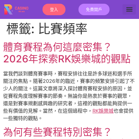
登入
免費開戶
標籤:
比賽頻率
體育賽程為何這麼密集？
2026年探索RK娛樂城的觀點
當我們談到體育賽事時，賽程安排往往是許多球迷和選手所
關注的焦點。隨著2026年的臨近，賽事的頻繁安排引起了不
少人的關注。這篇文章將深入探討體育賽程安排的原因，並
從賽程角度理解賽事的節奏。無論你是熱衷於賽事的觀眾，
還是對賽事規劃感興趣的研究者，這裡的觀點都能夠提供一
些有價值的見解。當然，在這個過程中，
RK娛樂城
也會提供
一些獨特的觀點。
為何有些賽程特別密集？