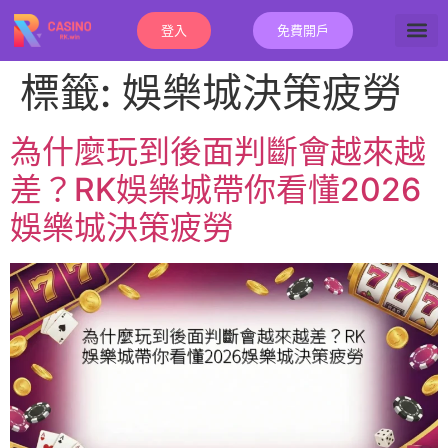
登入
免費開戶
標籤:
娛樂城決策疲勞
為什麼玩到後面判斷會越來越
差？RK娛樂城帶你看懂2026
娛樂城決策疲勞