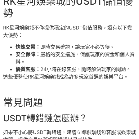
RK星河娛樂城的USDT儲值優
勢
RK星河娛樂城不僅提供穩定的USDT儲值服務，還有以下幾
大優勢：
快速交易：
即時交易確認，讓玩家不必等待。
安全保障：
嚴格的安全措施，保護玩家的資金和個人資
料。
優質客服：
24小時在線客服，隨時解決玩家的問題。
這些優勢使RK星河娛樂城成為許多玩家首選的娛樂平台。
常見問題
USDT轉錯鏈怎麼辦？
如果不小心將USDT轉錯鏈，建議立即聯繫錢包客服或娛樂城