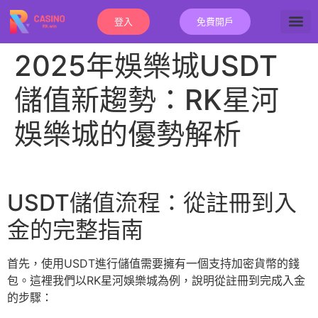
登入
免費開戶
2025年娛樂城USDT
儲值新趨勢：RK星河
娛樂城的優勢解析
USDT儲值流程：從註冊到入
金的完整指南
首先，使用USDT進行儲值需要擁有一個支持加密貨幣的錢
包。這裡我們以RK星河娛樂城為例，說明從註冊到完成入金
的步驟：