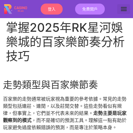
登入
免費開戶
掌握2025年RK星河娛
樂城的百家樂節奏分析
技巧
走勢類型與百家樂節奏
百家樂的走勢通常被玩家視為重要的參考依據。常見的走勢
類型包括連莊、連閒，以及莊閒交替。這些走勢看似有規
律，但事實上，它們並不代表未來的結果。
走勢主要是玩家
觀察到的模式
，而不是確切的預測工具。理解這一點有助於
玩家避免過度依賴錯誤的預測，而是專注於策略本身。